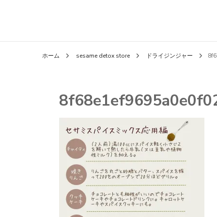
ホーム
sesame detox store
ドライジンジャー
8f
8f68e1ef9695a0e0f0