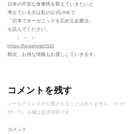
日本の不安な食事情を変えていきたいと
考えている方は私の公式LINEで
「日本でオーガニックを広める必勝法」
を読んでください。
↓ ↓ ↓
https://lin.ee/lmbS5El
順次、お得な情報もお渡ししていきます。
投
稿
コメントを残す
ナ
ビ
メールアドレスが公開されることはありません。
※
が
ゲ
付いている欄は必須項目です
ー
シ
コメント