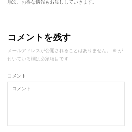
順次、お得な情報もお渡ししていきます。
投
稿
コメントを残す
ナ
ビ
メールアドレスが公開されることはありません。
※
が
ゲ
付いている欄は必須項目です
ー
シ
コメント
ョ
ン