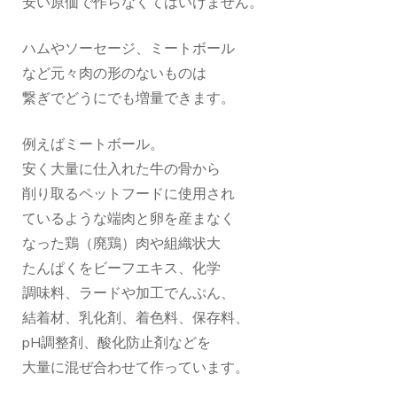
安い原価で作らなくてはいけません。
ハムやソーセージ、ミートボール
など元々肉の形のないものは
繋ぎでどうにでも増量できます。
例えばミートボール。
安く大量に仕入れた牛の骨から
削り取るペットフードに使用され
ているような端肉と卵を産まなく
なった鶏（廃鶏）肉や組織状大
たんぱくをビーフエキス、化学
調味料、ラードや加工でんぷん、
結着材、乳化剤、着色料、保存料、
pH調整剤、酸化防止剤などを
大量に混ぜ合わせて作っています。