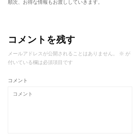
順次、お得な情報もお渡ししていきます。
投
稿
コメントを残す
ナ
ビ
メールアドレスが公開されることはありません。
※
が
ゲ
付いている欄は必須項目です
ー
シ
コメント
ョ
ン