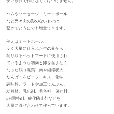
安い原価で作らなくてはいけません。
ハムやソーセージ、ミートボール
など元々肉の形のないものは
繋ぎでどうにでも増量できます。
例えばミートボール。
安く大量に仕入れた牛の骨から
削り取るペットフードに使用され
ているような端肉と卵を産まなく
なった鶏（廃鶏）肉や組織状大
たんぱくをビーフエキス、化学
調味料、ラードや加工でんぷん、
結着材、乳化剤、着色料、保存料、
pH調整剤、酸化防止剤などを
大量に混ぜ合わせて作っています。