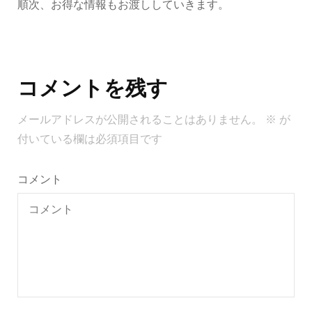
順次、お得な情報もお渡ししていきます。
投
稿
コメントを残す
ナ
ビ
メールアドレスが公開されることはありません。
※
が
ゲ
付いている欄は必須項目です
ー
シ
コメント
ョ
ン