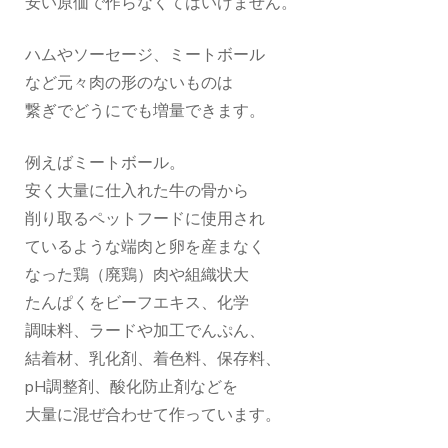
安い原価で作らなくてはいけません。
ハムやソーセージ、ミートボール
など元々肉の形のないものは
繋ぎでどうにでも増量できます。
例えばミートボール。
安く大量に仕入れた牛の骨から
削り取るペットフードに使用され
ているような端肉と卵を産まなく
なった鶏（廃鶏）肉や組織状大
たんぱくをビーフエキス、化学
調味料、ラードや加工でんぷん、
結着材、乳化剤、着色料、保存料、
pH調整剤、酸化防止剤などを
大量に混ぜ合わせて作っています。