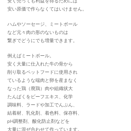
安く売っても利益を得るためには
安い原価で作らなくてはいけません。
ハムやソーセージ、ミートボール
など元々肉の形のないものは
繋ぎでどうにでも増量できます。
例えばミートボール。
安く大量に仕入れた牛の骨から
削り取るペットフードに使用され
ているような端肉と卵を産まなく
なった鶏（廃鶏）肉や組織状大
たんぱくをビーフエキス、化学
調味料、ラードや加工でんぷん、
結着材、乳化剤、着色料、保存料、
pH調整剤、酸化防止剤などを
大量に混ぜ合わせて作っています。