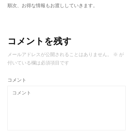
順次、お得な情報もお渡ししていきます。
投
稿
コメントを残す
ナ
ビ
メールアドレスが公開されることはありません。
※
が
ゲ
付いている欄は必須項目です
ー
シ
コメント
ョ
ン