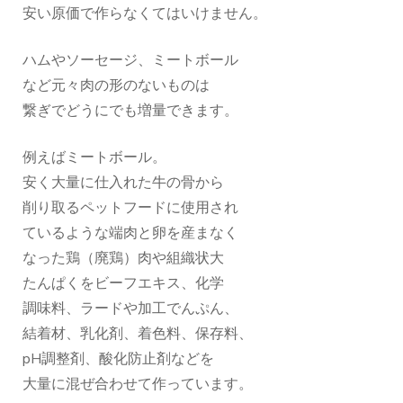
安い原価で作らなくてはいけません。
ハムやソーセージ、ミートボール
など元々肉の形のないものは
繋ぎでどうにでも増量できます。
例えばミートボール。
安く大量に仕入れた牛の骨から
削り取るペットフードに使用され
ているような端肉と卵を産まなく
なった鶏（廃鶏）肉や組織状大
たんぱくをビーフエキス、化学
調味料、ラードや加工でんぷん、
結着材、乳化剤、着色料、保存料、
pH調整剤、酸化防止剤などを
大量に混ぜ合わせて作っています。