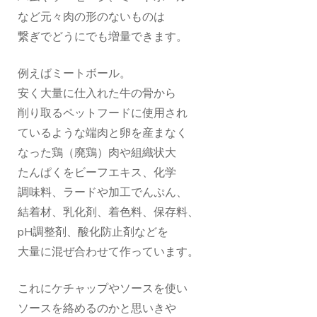
など元々肉の形のないものは
繋ぎでどうにでも増量できます。
例えばミートボール。
安く大量に仕入れた牛の骨から
削り取るペットフードに使用され
ているような端肉と卵を産まなく
なった鶏（廃鶏）肉や組織状大
たんぱくをビーフエキス、化学
調味料、ラードや加工でんぷん、
結着材、乳化剤、着色料、保存料、
pH調整剤、酸化防止剤などを
大量に混ぜ合わせて作っています。
これにケチャップやソースを使い
ソースを絡めるのかと思いきや