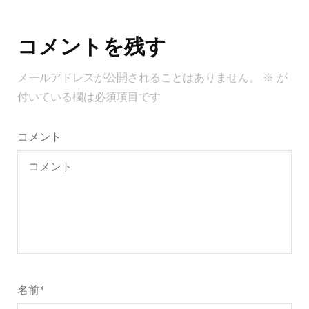
投
稿
コメントを残す
ナ
ビ
メールアドレスが公開されることはありません。
※
が
ゲ
付いている欄は必須項目です
ー
シ
コメント
ョ
ン
名前
*