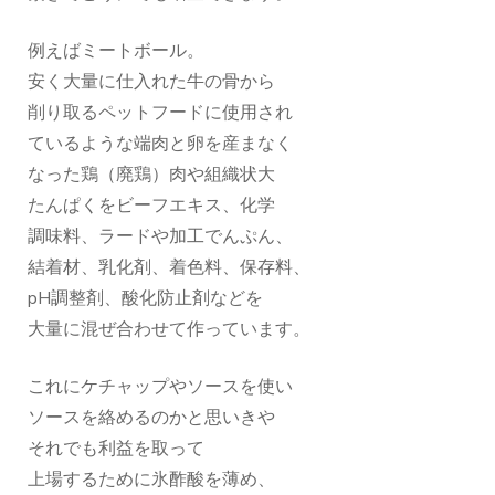
例えばミートボール。
安く大量に仕入れた牛の骨から
削り取るペットフードに使用され
ているような端肉と卵を産まなく
なった鶏（廃鶏）肉や組織状大
たんぱくをビーフエキス、化学
調味料、ラードや加工でんぷん、
結着材、乳化剤、着色料、保存料、
pH調整剤、酸化防止剤などを
大量に混ぜ合わせて作っています。
これにケチャップやソースを使い
ソースを絡めるのかと思いきや
それでも利益を取って
上場するために氷酢酸を薄め、