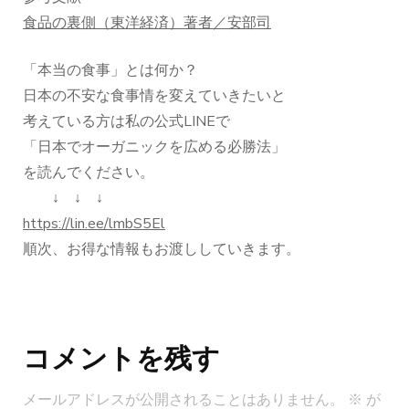
食品の裏側（東洋経済）著者／安部司
「本当の食事」とは何か？
日本の不安な食事情を変えていきたいと
考えている方は私の公式LINEで
「日本でオーガニックを広める必勝法」
を読んでください。
↓ ↓ ↓
https://lin.ee/lmbS5El
順次、お得な情報もお渡ししていきます。
投
稿
コメントを残す
ナ
ビ
メールアドレスが公開されることはありません。
※
が