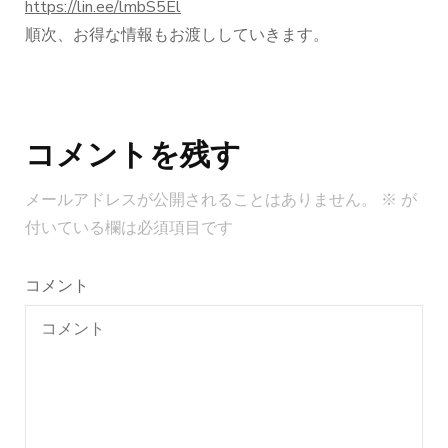
https://lin.ee/lmbS5El
順次、お得な情報もお渡ししていきます。
投
稿
コメントを残す
ナ
ビ
メールアドレスが公開されることはありません。
※
が
ゲ
付いている欄は必須項目です
ー
シ
コメント
ョ
ン