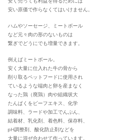
安く売っても利益を得るためには
安い原価で作らなくてはいけません。
ハムやソーセージ、ミートボール
など元々肉の形のないものは
繋ぎでどうにでも増量できます。
例えばミートボール。
安く大量に仕入れた牛の骨から
削り取るペットフードに使用され
ているような端肉と卵を産まなく
なった鶏（廃鶏）肉や組織状大
たんぱくをビーフエキス、化学
調味料、ラードや加工でんぷん、
結着材、乳化剤、着色料、保存料、
pH調整剤、酸化防止剤などを
大量に混ぜ合わせて作っています。