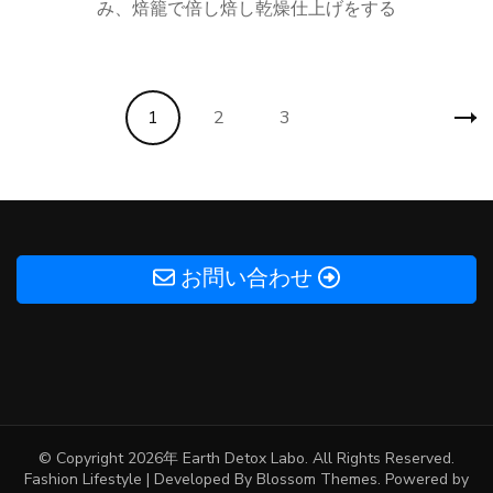
み、焙籠で倍し焙し乾燥仕上げをする
投
固
固
固
1
2
3
稿
の
定
定
定
ペ
ペ
ー
ペ
ペ
ジ
ー
お問い合わせ
ー
ー
送
り
ジ
ジ
ジ
© Copyright 2026年
Earth Detox Labo
. All Rights Reserved.
Fashion Lifestyle | Developed By
Blossom Themes
. Powered by