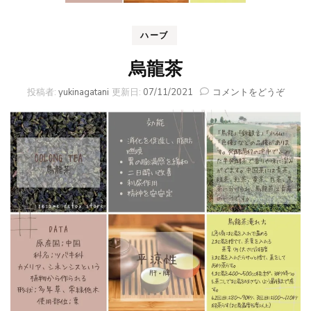
ハーブ
烏龍茶
(烏
投稿者:
yukinagatani
更新日:
07/11/2021
コメントをどうぞ
龍
茶)