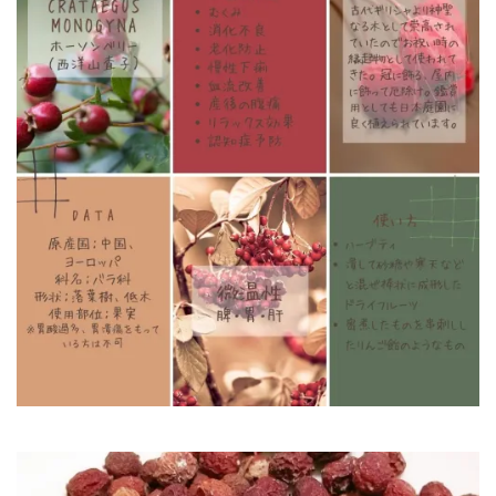
ベ
リ
ー)