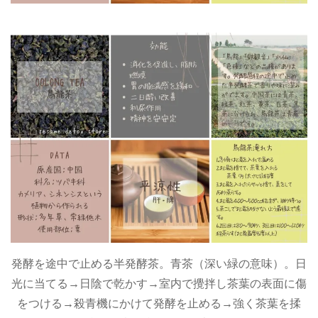
発酵を途中で止める半発酵茶。青茶（深い緑の意味）。日
光に当てる→日陰で乾かす→室内で攪拌し茶葉の表面に傷
をつける→殺青機にかけて発酵を止める→強く茶葉を揉