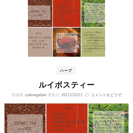
ハーブ
ルイボスティー
(ル
投稿者:
yukinagatani
更新日:
20/12/2021
コメントをどうぞ
イ
ボ
ス
テ
ィ
ー)