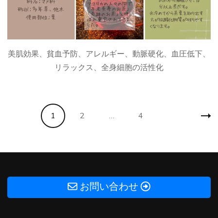
美肌効果、貧血予防、アレルギー、動脈硬化、血圧低下、
リラックス、全身細胞の活性化
投
固
固
固
1
2
…
4
稿
の
定
定
定
ペ
ペ
ー
ペ
ペ
ジ
ー
お問い合わせ
ー
ー
送
り
ジ
ジ
ジ