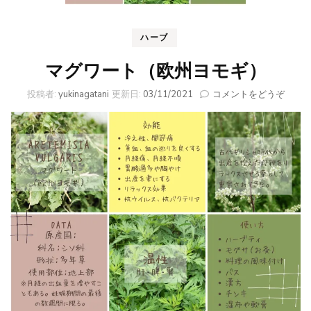
ハーブ
マグワート（欧州ヨモギ）
(マ
投稿者:
yukinagatani
更新日:
03/11/2021
コメントをどうぞ
グ
ワ
ー
ト
（欧
州
ヨ
モ
ギ）)