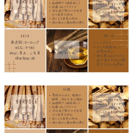
ク
（ご
ぼ
う）)