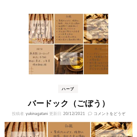
ハーブ
バードック（ごぼう）
(バ
投稿者:
yukinagatani
更新日:
20/12/2021
コメントをどうぞ
ー
ド
ッ