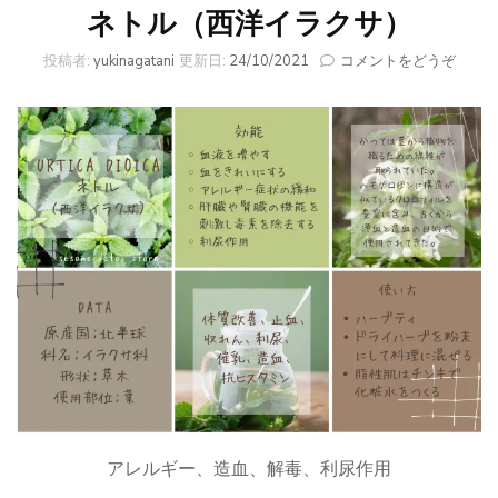
ネトル（西洋イラクサ）
(ネ
投稿者:
yukinagatani
更新日:
24/10/2021
コメントをどうぞ
ト
ル
（西
洋
イ
ラ
ク
サ）)
アレルギー、造血、解毒、利尿作用