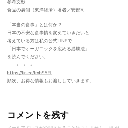
参考文献
食品の裏側（東洋経済）著者／安部司
「本当の食事」とは何か？
日本の不安な食事情を変えていきたいと
考えている方は私の公式LINEで
「日本でオーガニックを広める必勝法」
を読んでください。
↓ ↓ ↓
https://lin.ee/lmbS5El
順次、お得な情報もお渡ししていきます。
投
稿
コメントを残す
ナ
ビ