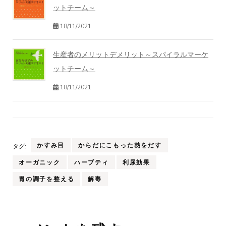
ットチーム～
18/11/2021
生産者のメリットデメリット～スパイラルマーケ
ットチーム～
18/11/2021
かすみ目
からだにこもった熱をだす
タグ:
オーガニック
ハーブティ
利尿効果
胃の調子を整える
解毒
投
稿
ナ