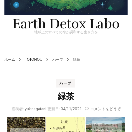
Earth Detox Labo
地球上のすべての命が調和する生き方を
ホーム
TOTONOU
ハーブ
緑茶
ハーブ
緑茶
(緑
投稿者:
yukinagatani
更新日:
04/11/2021
コメントをどうぞ
茶)